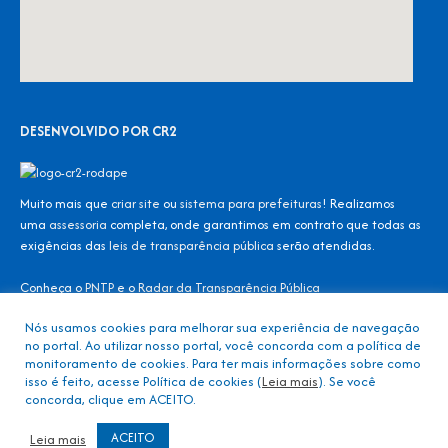
DESENVOLVIDO POR CR2
Muito mais que
criar site
ou
sistema para prefeituras
! Realizamos
uma
assessoria
completa, onde garantimos em contrato que todas as
exigências das
leis de transparência pública
serão atendidas.
Conheça o
PNTP
e o
Radar da Transparência Pública
Nós usamos cookies para melhorar sua experiência de navegação
no portal. Ao utilizar nosso portal, você concorda com a política de
Todos os direitos reservados ao Consórcio Intermunicipal – CONDER
monitoramento de cookies. Para ter mais informações sobre como
isso é feito, acesse Política de cookies (
Leia mais
). Se você
concorda, clique em ACEITO.
Mapa do Site
Acessar Área Administrativa
Acessar o Webmail
ACEITO
Leia mais