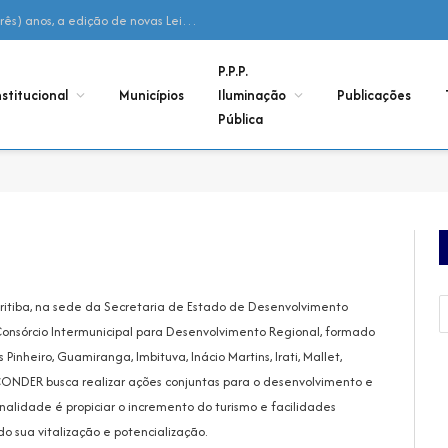
Declaração – Não houve, nos últimos 03 (três) anos, a edição de novas Leis Municipais de Adesão ao Consórcio
P.P.P.
nstitucional
Municípios
Iluminação
Publicações
Pública
uritiba, na sede da Secretaria de Estado de Desenvolvimento
onsórcio Intermunicipal para Desenvolvimento Regional, formado
nheiro, Guamiranga, Imbituva, Inácio Martins, Irati, Mallet,
O CONDER busca realizar ações conjuntas para o desenvolvimento e
nalidade é propiciar o incremento do turismo e facilidades
 sua vitalização e potencialização.