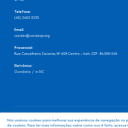
Telefone:
(42) 3423-2393
Email:
conder@conderpr.org
Presencial:
Rua Conselheiro Zacarias Nº 628 Centro – Irati, CEP: 84.500-245
Eletrônico:
Ouvidoria
/
e-SIC
Todos os direitos reservados ao Consórcio Intermunicipal – CONDER
Nós usamos cookies para melhorar sua experiência de navegação no por
de cookies. Para ter mais informações sobre como isso é feito, acesse P