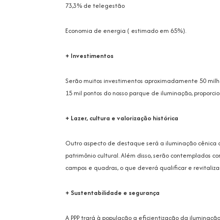
73,3% de telegestão
Economia de energia ( estimado em 65%).
+ Investimentos
Serão muitos investimentos aproximadamente 50 milhõ
15 mil pontos do nosso parque de iluminação, proporc
+ Lazer, cultura e valorização histórica
Outro aspecto de destaque será a iluminação cênica de 
patrimônio cultural. Além disso, serão contemplados co
campos e quadras, o que deverá qualificar e revitalizar
+ Sustentabilidade e segurança
A PPP trará à população a eficientização da iluminação