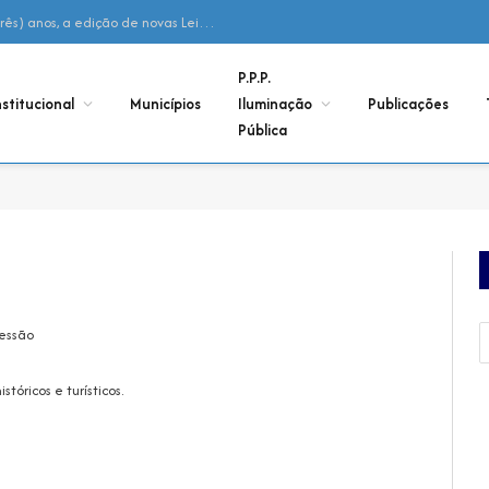
Declaração – Não houve, nos últimos 03 (três) anos, a edição de novas Leis Municipais de Adesão ao Consórcio
P.P.P.
nstitucional
Municípios
Iluminação
Publicações
Pública
cessão
tóricos e turísticos.