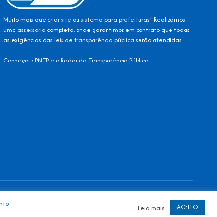
Muito mais que
criar site
ou
sistema para prefeituras
! Realizamos
uma
assessoria
completa, onde garantimos em contrato que todas
as exigências das
leis de transparência pública
serão atendidas.
Conheça o
PNTP
e o
Radar da Transparência Pública
Mapa do Site
Acessar Área Administrativa
Acessar o Webmail
ento
ACEITO
Leia mais