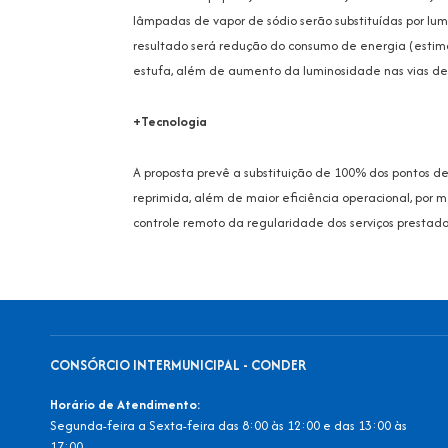
lâmpadas de vapor de sódio serão substituídas por lum
resultado será redução do consumo de energia (esti
estufa, além de aumento da luminosidade nas vias de ci
+Tecnologia
A proposta prevê a substituição de 100% dos pontos d
reprimida, além de maior eficiência operacional, por 
controle remoto da regularidade dos serviços prestado
CONSÓRCIO INTERMUNICIPAL - CONDER
Horário de Atendimento:
Segunda-feira a Sexta-feira das 8:00 às 12:00 e das 13:00 às
17:00