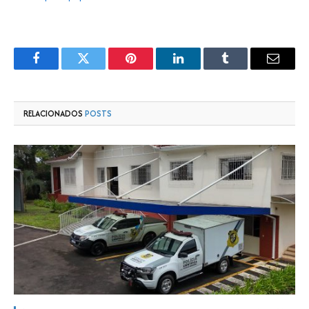
Facebook
Twitter
Pinterest
LinkedIn
Tumblr
E-
mail
RELACIONADOS
POSTS