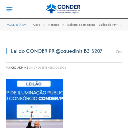
VOCÊ ESTÁ EM:
Casa
»
Notícias
»
Galeria de Imagens – Leilão da PPP de Iluminação Pública do CONDER
Leilao CONDER PR @cauediniz B3-3207
0
POR
CR2-ADMIN2
ON
27 DE SETEMBRO DE 2024