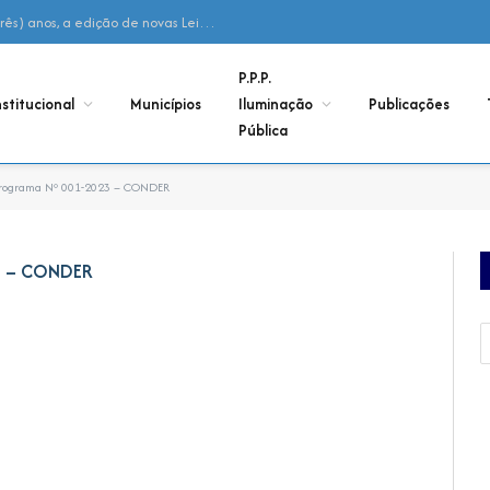
Declaração – Não houve, nos últimos 03 (três) anos, a edição de novas Leis Municipais de Adesão ao Consórcio
P.P.P.
nstitucional
Municípios
Iluminação
Publicações
Pública
Programa Nº 001-2023 – CONDER
3 – CONDER