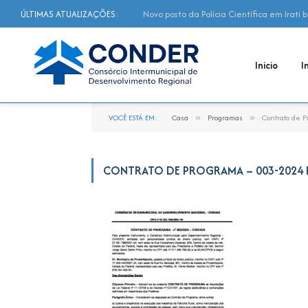
ÚLTIMAS ATUALIZAÇÕES:
Novo posto da Polícia Científica em Irati
Inicio
I
VOCÊ ESTÁ EM:
Casa
»
Programas
»
Contrato de 
CONTRATO DE PROGRAMA – 003-2024