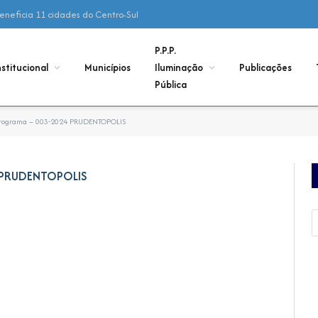
 beneficia 11 cidades do Centro-Sul
P.P.P.
nstitucional
Municípios
Iluminação
Publicações
Pública
Programa – 003-2024 PRUDENTOPOLIS
 PRUDENTOPOLIS