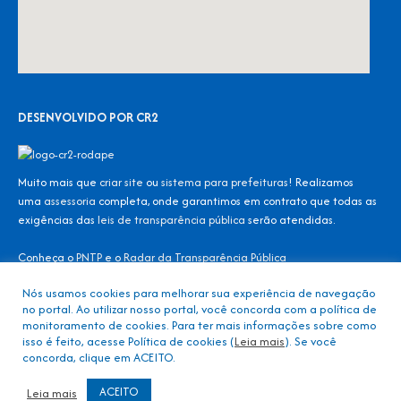
DESENVOLVIDO POR CR2
Muito mais que
criar site
ou
sistema para prefeituras
! Realizamos
uma
assessoria
completa, onde garantimos em contrato que todas as
exigências das
leis de transparência pública
serão atendidas.
Conheça o
PNTP
e o
Radar da Transparência Pública
Nós usamos cookies para melhorar sua experiência de navegação
no portal. Ao utilizar nosso portal, você concorda com a política de
Todos os direitos reservados ao Consórcio Intermunicipal – CONDER
monitoramento de cookies. Para ter mais informações sobre como
isso é feito, acesse Política de cookies (
Leia mais
). Se você
concorda, clique em ACEITO.
Mapa do Site
Acessar Área Administrativa
Acessar o Webmail
ACEITO
Leia mais