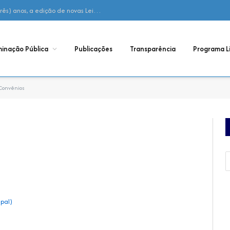
Declaração – Não houve, nos últimos 03 (três) anos, a edição de novas Leis Municipais de Adesão ao Consórcio
uminação Pública
Publicações
Transparência
Programa L
Convênios
ipal)