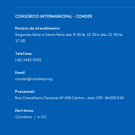
CONSÓRCIO INTERMUNICIPAL - CONDER
Horário de Atendimento:
Segunda-feira a Sexta-feira das 8:00 às 12:00 e das 13:00 às
17:00
Telefone:
(42) 3423-2393
Email:
conder@conderpr.org
Presencial:
Rua Conselheiro Zacarias Nº 628 Centro – Irati, CEP: 84.500-245
Eletrônico:
Ouvidoria
/
e-SIC