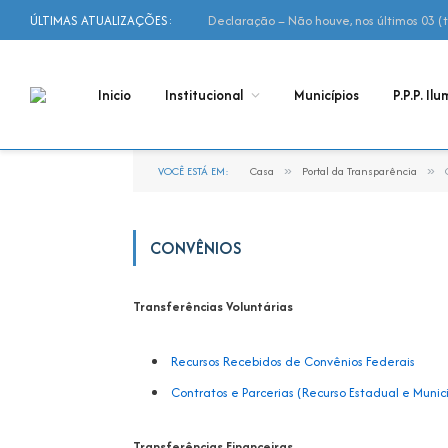
ÚLTIMAS ATUALIZAÇÕES:
Inicio
Institucional
Municípios
P.P.P. Il
VOCÊ ESTÁ EM:
Casa
»
Portal da Transparência
»
CONVÊNIOS
Transferências Voluntárias
Recursos Recebidos de Convênios Federais
Contratos e Parcerias (Recurso Estadual e Munic
Transferências Financeiras