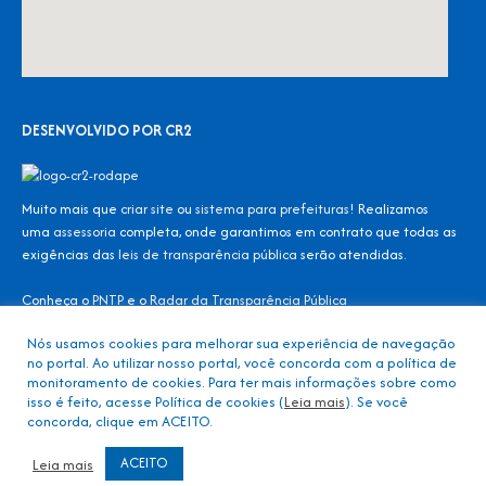
DESENVOLVIDO POR CR2
Muito mais que
criar site
ou
sistema para prefeituras
! Realizamos
uma
assessoria
completa, onde garantimos em contrato que todas as
exigências das
leis de transparência pública
serão atendidas.
Conheça o
PNTP
e o
Radar da Transparência Pública
Nós usamos cookies para melhorar sua experiência de navegação
no portal. Ao utilizar nosso portal, você concorda com a política de
Todos os direitos reservados ao Consórcio Intermunicipal – CONDER
monitoramento de cookies. Para ter mais informações sobre como
isso é feito, acesse Política de cookies (
Leia mais
). Se você
concorda, clique em ACEITO.
Mapa do Site
Acessar Área Administrativa
Acessar o Webmail
ACEITO
Leia mais