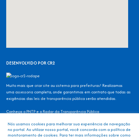
DESENVOLVIDO POR CR2
Muito mais que
criar site
ou
sistema para prefeituras
! Realizamos
uma
assessoria
completa, onde garantimos em contrato que todas as
exigências das
leis de transparência pública
serão atendidas.
Conheça o
PNTP
e o
Radar da Transparência Pública
Nós usamos cookies para melhorar sua experiência de navegação
no portal. Ao utilizar nosso portal, você concorda com a política de
Todos os direitos reservados ao Consórcio Intermunicipal – CONDER
monitoramento de cookies. Para ter mais informações sobre como