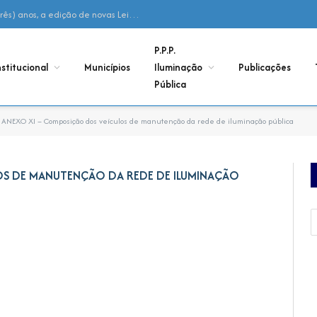
Declaração – Não houve, nos últimos 03 (três) anos, a edição de novas Leis Municipais de Adesão ao Consórcio
P.P.P.
nstitucional
Municípios
Iluminação
Publicações
Pública
ANEXO XI – Composição dos veículos de manutenção da rede de iluminação pública
OS DE MANUTENÇÃO DA REDE DE ILUMINAÇÃO