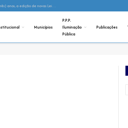
Declaração – Não houve, nos últimos 03 (três) anos, a edição de novas Leis Municipais de Adesão ao Consórcio
P.P.P.
nstitucional
Municípios
Iluminação
Publicações
Pública